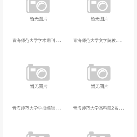
青
海师范大学学术期刊两个专栏入选2025年青海省期刊重点专栏
青
海师范大学文学院教师赴山东省相关高校和学术机构交流学习
青
海师范大学学报编辑部赴大通县城关镇上毛佰胜村开展帮扶慰问活动
青
海师范大学高科院2名专家当选中国科学院院士