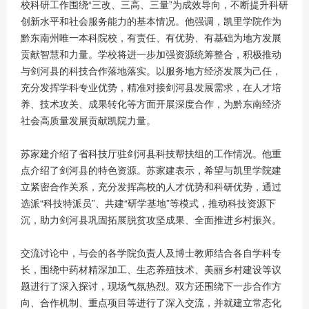
校科研工作围绕“三改、三高、三量”为成效导向，不断提升科研
创新水平和社会服务能力的基本情况。他强调，凯里学院作为
黔东南州唯一本科院校，有责任、有优势、有基础为地方发展
贡献智慧和力量。学校将进一步加强资源统筹整合，积极推动
与剑河县的科技合作落地落实。以服务地方经济发展为己任，
充分发挥学科专业优势，精准对接剑河县发展需求，在人才培
养、技术攻关、成果转化等方面开展深度合作，为黔东南经济
社会高质量发展贡献凯院力量。
苏家建介绍了省科技厅驻剑河县科技帮扶组的工作情况。他重
点介绍了剑河县的特色资源。苏家建表示，希望与凯里学院建
立紧密合作关系，充分发挥高校的人才优势和科研优势，通过
选派“科技特派员”、共建“研学基地”等模式，推动科技资源下
沉，助力剑河县巩固拓展脱贫攻坚成果、全面推进乡村振兴。
交流讨论中，与会的各学院负责人及博士教师结合各自学科专
长，围绕中药材精深加工、生态养殖技术、美丽乡村建设等议
题进行了深入探讨，现场气氛热烈。双方还围绕下一步合作方
向、合作机制、重点项目等进行了深入交流，并就建立常态化