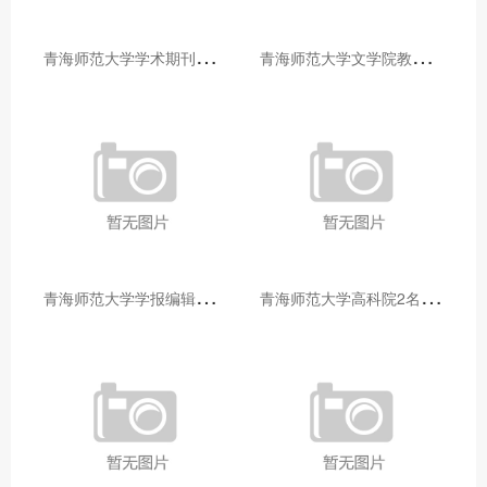
青
海师范大学学术期刊两个专栏入选2025年青海省期刊重点专栏
青
海师范大学文学院教师赴山东省相关高校和学术机构交流学习
青
海师范大学学报编辑部赴大通县城关镇上毛佰胜村开展帮扶慰问活动
青
海师范大学高科院2名专家当选中国科学院院士