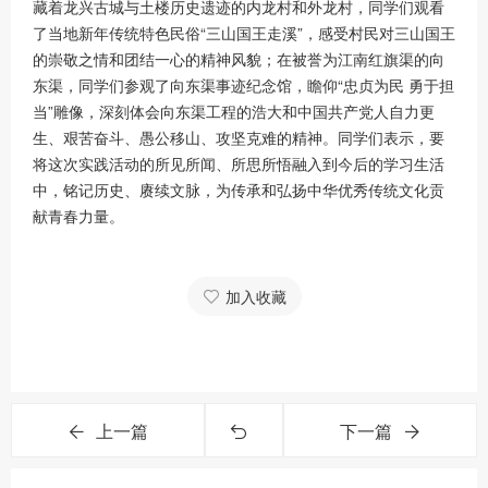
藏着龙兴古城与土楼历史遗迹的内龙村和外龙村，同学们观看
了当地新年传统特色民俗“三山国王走溪”，感受村民对三山国王
的崇敬之情和团结一心的精神风貌；在被誉为江南红旗渠的向
东渠，同学们参观了向东渠事迹纪念馆，瞻仰“忠贞为民 勇于担
当”雕像，深刻体会向东渠工程的浩大和中国共产党人自力更
生、艰苦奋斗、愚公移山、攻坚克难的精神。同学们表示，要
将这次实践活动的所见所闻、所思所悟融入到今后的学习生活
中，铭记历史、赓续文脉，为传承和弘扬中华优秀传统文化贡
献青春力量。
加入收藏
上一篇
下一篇