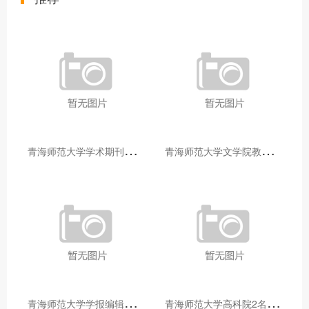
青
海师范大学学术期刊两个专栏入选2025年青海省期刊重点专栏
青
海师范大学文学院教师赴山东省相关高校和学术机构交流学习
青
海师范大学学报编辑部赴大通县城关镇上毛佰胜村开展帮扶慰问活动
青
海师范大学高科院2名专家当选中国科学院院士