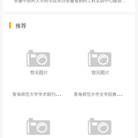
安徽中医药大学药学院举办安徽省制药工程实训中心建设研讨会暨安徽中医药大学第十五届原料药工艺流程课程设计汇报（答辩）会
推荐
青
海师范大学学术期刊两个专栏入选2025年青海省期刊重点专栏
青
海师范大学文学院教师赴山东省相关高校和学术机构交流学习