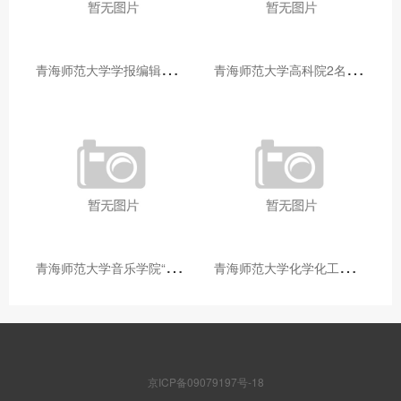
青
海师范大学学报编辑部赴大通县城关镇上毛佰胜村开展帮扶慰问活动
青
海师范大学高科院2名专家当选中国科学院院士
青
海师范大学音乐学院“青舞华章”本科舞蹈专业中期汇报圆满落幕
青
海师范大学化学化工学院开展铸牢中华民族共同体意识大讲堂活动
京ICP备09079197号-18