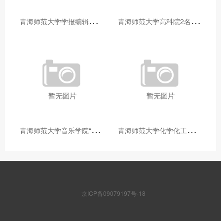
青
海师范大学学报编辑部赴大通县城关镇上毛佰胜村开展帮扶慰问活动
青
海师范大学高科院2名专家当选中国科学院院士
青
海师范大学音乐学院“青舞华章”本科舞蹈专业中期汇报圆满落幕
青
海师范大学化学化工学院开展铸牢中华民族共同体意识大讲堂活动
京ICP备09079197号-18