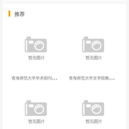
推荐
青
海师范大学学术期刊两个专栏入选2025年青海省期刊重点专栏
青
海师范大学文学院教师赴山东省相关高校和学术机构交流学习