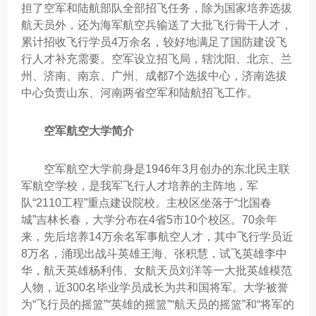
担了空军和陆航部队全部招飞任务，除为国家培养选拔
航天员外，还为海军航空兵输送了大批飞行骨干人才，
累计招收飞行学员4万余名，较好地满足了国防建设飞
行人才补充需要。空军设立招飞局，辖沈阳、北京、兰
州、济南、南京、广州、成都7个选拔中心，济南选拔
中心负责山东、河南两省空军和陆航招飞工作。
空军航空大学简介
空军航空大学前身是1946年3月创办的东北民主联
军航空学校，是我军飞行人才培养的主阵地，军
队“2110工程”重点建设院校。主校区坐落于“北国春
城”吉林长春，大学分布在4省5市10个校区。70余年
来，先后培养14万余名军事航空人才，其中飞行学员近
8万名，涌现出战斗英雄王海、张积慧，试飞英雄李中
华，航天英雄杨利伟、女航天员刘洋等一大批英雄模范
人物，近300名毕业学员成长为共和国将军。大学被誉
为“飞行员的摇篮”“英雄的摇篮”“航天员的摇篮”和“将军的