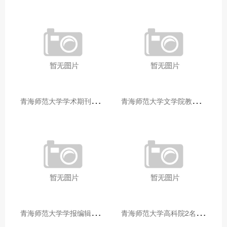
青
海师范大学学术期刊两个专栏入选2025年青海省期刊重点专栏
青
海师范大学文学院教师赴山东省相关高校和学术机构交流学习
青
海师范大学学报编辑部赴大通县城关镇上毛佰胜村开展帮扶慰问活动
青
海师范大学高科院2名专家当选中国科学院院士