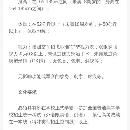
身高：在165-185㎝之间（未满18周岁的，身高在
164-185cm之间）；
体重：在52公斤以上（未满18周岁的，在50公斤
以上），体型匀称；
视力：按照空军招飞标准“C”型视力表，双眼裸眼
视力均为0.8以上，未做过视力矫治手术，未佩戴过角
膜塑形镜（OK镜），无色盲、色弱、斜视等；
无影响功能或军容的纹身、刺字、瘢痕等。
文化要求
必须具有所在学校正式学籍，参加全国普通高等学
校招生统一考试（外语限英语、俄语），预估高考成绩
在一本线（特殊类型招生控制线）以上。