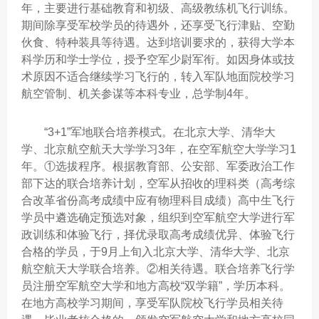
年，主要进行基础教育和初级、高级教练机飞行训练。
期间除享受军校学员的待遇外，还享受飞行津贴、空勤
伙食、特种装具等待遇。达到培训要求的，获得大学本
科学历和学士学位，授予空军少尉军衔。如因身体或技
术原因不适合继续学习飞行的，转入军队地面院校学习
航空管制、机关参谋等本科专业，总学制4年。
“3+1”军地联合培养模式。在北京大学、清华大
学、北京航空航天大学学习3年，在空军航空大学学习1
年。①选拔程序。根据教育部、公安部、军委政治工作
部下达的联合培养计划，空军从招收的理科类（高考综
合改革省份高考成绩中应有物理科目成绩）高中生飞行
学员中遴选确定预选对象，组织到空军航空大学进行军
政训练和体验飞行，择优录取高考成绩优异、体验飞行
合格的学员，于9月上旬入北京大学、清华大学、北京
航空航天大学联合培养。②相关待遇。联合培养飞行学
员注册空军航空大学和地方高校“双学籍”，学历本科。
在地方高校学习期间，享受军队院校飞行学员相关待