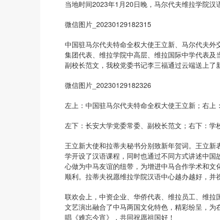
当地时间2023年1月20日晚，马尔代夫维拉学院
微信图片_20230129182315
中国驻马尔代夫特命全权大使王立新、马尔代夫外
集团代表、维拉学院中高层、维拉国际中学代表及
副校长范文，我校党委书记李三福通过云端送上了
微信图片_20230129182326
左上：中国驻马尔代夫特命全权大使王立新；右上
左下：长安大学党委常委、副校长范文；右下：学
王立新大使和拉蒂夫秘书分别致新年贺词。王立新
学开设了汉语课程，同时也通过不同方式讲述中国
心做为中马友谊的纽带，为增进中马合作学术和文
顺利。拉蒂夫祝愿维拉学院汉语中心越办越好，并
联欢会上，中资企业、华侨代表、维拉员工、维拉国际
文艺演出融合了中马两国文化特色，精彩纷呈，为
唱《难忘今宵》，共同祝愿祖国好！