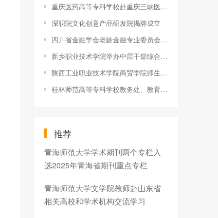
重庆医药高等专科学校赴重庆三峡医药高等专科学校调研交流
深职院文化创意产品研发院揭牌成立
四川省金融学会老龄金融专业委员会在西南财经大学成立
新乡职业技术学院举办中层干部综合素质提升培训
陕西工业职业技术学院商贸学院师生开展“青春汉中行” 暑期‘三下乡’社会实践活动
桂林师范高等专科学校教务处、教育系领导老师赴实习小学看望全科
推荐
青海师范大学学术期刊两个专栏入
选2025年青海省期刊重点专栏
青海师范大学文学院教师赴山东省
相关高校和学术机构交流学习