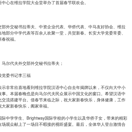
汉语中心在维拉学院大会堂举办了首届春节联欢会。
交部外交秘书拉蒂夫、中资企业代表、华侨代表、中马友好协会、维拉
当地部分中学代表等百余人欢聚一堂，共贺新春。长安大学党委常委、
新春祝福。
：马尔代夫外交部外交秘书拉蒂夫；
校党委书记李三福
表示非常欣喜地看到维拉学院汉语中心自去年揭牌以来，不仅向大中小
故事。本届春晚也是向马尔代夫民众展示中国文化的窗口。希望汉语中
化交流搭建平台。借春节来临之际，祝大家新春快乐，身体健康，工作
祝大家新春快乐，阖家幸福。
中学学生、Brightway国际学校的小学生以及华侨子女，带来的精彩
在场观众献上了一场目不暇接的视听盛宴。最后，全体华人登台激情合