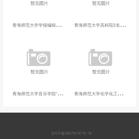
青
海师范大学学报编辑部赴大通县城关镇上毛佰胜村开展帮扶慰问活动
青
海师范大学高科院2名专家当选中国科学院院士
青
海师范大学音乐学院“青舞华章”本科舞蹈专业中期汇报圆满落幕
青
海师范大学化学化工学院开展铸牢中华民族共同体意识大讲堂活动
京ICP备09079197号-18