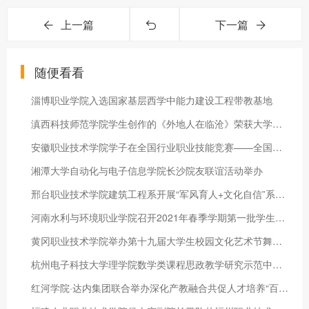
上一篇
下一篇
随便看看
淄博职业学院入选国家基层西学中能力建设工程带教基地
滇西科技师范学院学生创作的《外地人在临沧》荣获大学生少数民族
安徽职业技术学院学子在全国行业职业技能竞赛——全国数据安全职业技能竞赛中取得优异成绩
湘潭大学自动化与电子信息学院长沙院友联谊活动举办
邢台职业技术学院建筑工程系开展“军风育人+文化自信”系列活动
河南水利与环境职业学院召开2021年春季学期第一批学生开学工作布置会
黄冈职业技术学院举办第十九届大学生校园文化艺术节舞蹈大赛
杭州电子科技大学理学院数学类课程思政教学研究示范中心召开“内功修炼”会
红河学院·达内集团联合举办深化产教融合共促人才培养“百校行”