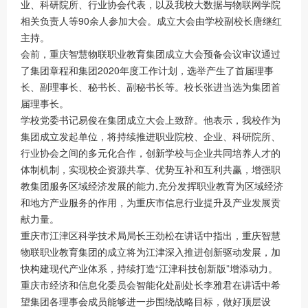
业、科研院所、行业协会代表，以及我校大数据与物联网学院
相关负责人等90余人参加大会。成立大会由学校副校长唐继红
主持。
会前，重庆智慧物联职业教育集团成立大会预备会议审议通过
了集团章程和集团2020年度工作计划，选举产生了首届理事
长、副理事长、秘书长、副秘书长等。校长张进当选为集团首
届理事长。
学校党委书记易俊在集团成立大会上致辞。他表示，我校作为
集团成立发起单位，将持续推进职业院校、企业、科研院所、
行业协会之间的多元化合作，创新学校与企业共同培养人才的
体制机制，实现校企资源共享、优势互补和互利共赢，增强职
教集团服务区域经济发展的能力,充分发挥职业教育为区域经济
和地方产业服务的作用，为重庆市信息行业提升及产业发展贡
献力量。
重庆市江津区科学技术局局长王劲松在讲话中指出，重庆智慧
物联职业教育集团的成立将为江津深入推进创新驱动发展，加
快构建现代产业体系，持续打造“江津科技创新版”增添动力。
重庆市经济和信息化委员会智能化处副处长李雅君在讲话中希
望集团各理事会成员能够进一步围绕战略目标，做好顶层设