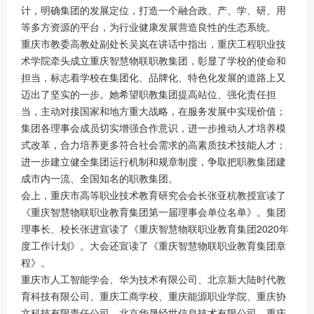
计，明确集团的发展定位，打造一个融合政、产、学、研、用
等多方资源的平台，为行业健康发展营造良性的生态系统。
重庆市教委高教处副处长吴岚在讲话中指出，重庆工程职业技
术学院牵头成立重庆智慧物联职教集团，彰显了学校的使命和
担当，标志着学校在集团化、品牌化、特色化发展的道路上又
迈出了坚实的一步。她希望职教集团提高站位、强化责任担
当，主动对接国家和地方重大战略，在服务发展中实现价值；
集团各理事会成员切实增强合作意识，进一步推动人才培养模
式改革，合力培养更多符合社会需求的高素质技术技能人才；
进一步建立健全集团运行机制和规章制度，争取把职教集团建
成市内一流、全国知名的职教集团。
会上，重庆市高等职业技术教育研究会会长张亚杭教授宣读了
《重庆智慧物联职业教育集团第一届理事会单位名单》。集团
理事长、校长张进宣读了《重庆智慧物联职业教育集团2020年
度工作计划》。大会还宣读了《重庆智慧物联职业教育集团章
程》。
重庆市人工智能学会、华为技术有限公司、北京新大陆时代教
育科技有限公司、重庆工商学校、重庆能源职业学院、重庆协
文科技有限责任公司、北京华晟经世信息技术有限公司、重庆