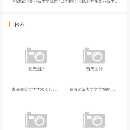
福建农业职业技术学院侯志宏副院长带队赴福州职业技术学院调研无人机应用技术实训与培训
推荐
青
海师范大学学术期刊两个专栏入选2025年青海省期刊重点专栏
青
海师范大学文学院教师赴山东省相关高校和学术机构交流学习