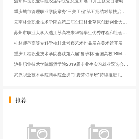
温州科技职业学院农生学院党总支开展11月主题党日活动
重庆城市管理职业学院举办“三关工程”第五批结对帮扶启动仪式
云南林业职业技术学院在第二届全国林业草原创新创业大赛半决赛上
苏州市职业大学入选江苏高校来华留学生优秀课程和社会实践活动基地
桂林师范高等专科学校桂北考察艺术作品展在美术馆开展
重庆工程职业技术学院喜获第六届“鲁班杯”全国高校“BIM毕业设计大赛”建模赛项一等奖、二等奖
泸州职业技术学院郎酒学院2019届毕业生实习就业双选会圆满结束
武汉职业技术学院商学院金拱门“麦芽订单班”持续推进 助力学生扬帆起航
推荐