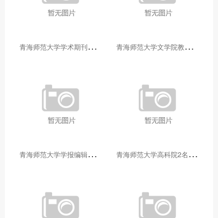
青
海师范大学学术期刊两个专栏入选2025年青海省期刊重点专栏
青
海师范大学文学院教师赴山东省相关高校和学术机构交流学习
青
海师范大学学报编辑部赴大通县城关镇上毛佰胜村开展帮扶慰问活动
青
海师范大学高科院2名专家当选中国科学院院士