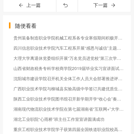
上一篇
下一篇
随便看看
贵州装备制造职业学院机械工程系各专业寒假期间积极开展企业调研
四川信息职业技术学院汽车工程系开展“感恩与诚信”主题教育活动
大理大学离退休党委组织开展“万名党员进党校”第三次学习培训
山西省财政税务专科学校商学院2019届毕业实习宣讲面试会圆满结束
沈阳城市建设学院召开机关全体工作人员大会部署推进评估工作
广西职业技术学院与柳城县实验高级中学签订共建优质生源基地协议
陕西工业职业技术学院图书馆召开新学期开学“收心会”奏响工作“冲锋号”
湖南现代物流职业技术学院在第七届湖南省“互联网+”大学生创新创业大赛中首获金奖！
湖北工业职院“心雨桥”班主任工作室宣讲圆满成功
重庆工程职业技术学院学子获第四届全国铁道职业院校高速铁路精测