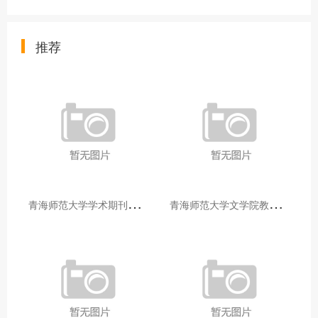
推荐
青
海师范大学学术期刊两个专栏入选2025年青海省期刊重点专栏
青
海师范大学文学院教师赴山东省相关高校和学术机构交流学习