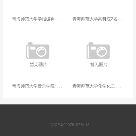
青
海师范大学学报编辑部赴大通县城关镇上毛佰胜村开展帮扶慰问活动
青
海师范大学高科院2名专家当选中国科学院院士
青
海师范大学音乐学院“青舞华章”本科舞蹈专业中期汇报圆满落幕
青
海师范大学化学化工学院开展铸牢中华民族共同体意识大讲堂活动
京ICP备09079197号-18