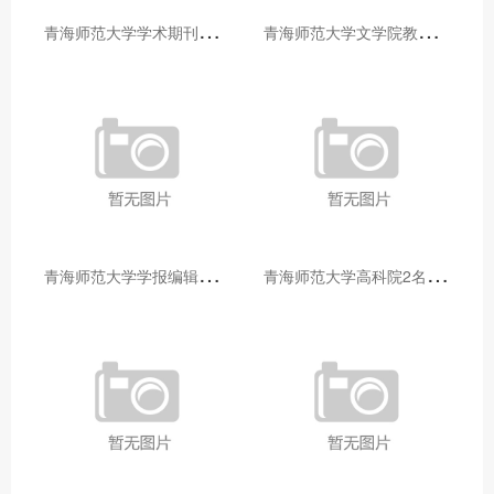
青
海师范大学学术期刊两个专栏入选2025年青海省期刊重点专栏
青
海师范大学文学院教师赴山东省相关高校和学术机构交流学习
青
海师范大学学报编辑部赴大通县城关镇上毛佰胜村开展帮扶慰问活动
青
海师范大学高科院2名专家当选中国科学院院士