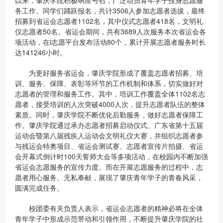
以来，肇庆学院积极响应号召，广泛动员青年学子投身志愿服
务工作。同学们踊跃报名，共计3506人参加志愿者选拔，最终
招募到省运会志愿者1102名，其中仪式志愿者418名，文明礼
仪志愿者50名。省运会期间，共有3689人次服务本次省运会各
项活动，在i志愿平台发布活动80个，累计开展志愿者服务时长
达141246小时。
为更好服务省运会，肇庆学院形成了覆盖志愿者招募、培
训、服务、保障、表彰等环节的工作机制和体系，切实做好对
志愿者的管理和服务工作。其中，培训工作覆盖全体1102名志
愿者，接受培训的人次突破4000人次，提升志愿者队伍的整体
素质。同时，肇庆学院不断优化后勤服务，做好志愿者保障工
作。肇庆学院通过承办志愿者招募启动仪式、广东省第十五届
运动会暨第八届残疾人运动会文明礼仪大赛，并组织志愿者参
与残运会特奥项目、省运会测试赛、志愿者宣传片拍摄、省运
会开幕式倒计时100天誓师大会等多项活动，在校园内不断加强
省运会志愿服务的宣传力度。而在开展志愿服务的过程中，志
愿者用心服务、无私奉献，展现了肇庆青年学子的青春风采，
圆满完成任务。
校团委有关负责人表示，省运会志愿者的精神必将在全体
青年学子中形成示范带动和引领作用，不断提升肇庆学院的社