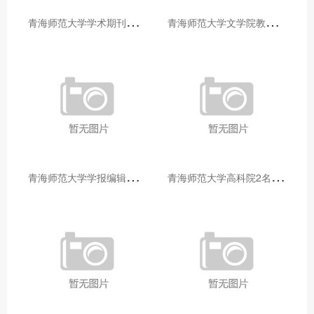
青
海师范大学学术期刊两个专栏入选2025年青海省期刊重点专栏
青
海师范大学文学院教师赴山东省相关高校和学术机构交流学习
青
海师范大学学报编辑部赴大通县城关镇上毛佰胜村开展帮扶慰问活动
青
海师范大学高科院2名专家当选中国科学院院士