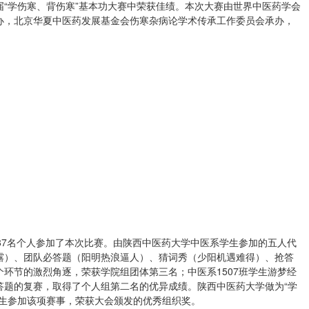
“学伤寒、背伤寒”基本功大赛中荣获佳绩。本次大赛由世界中医药学会
办，北京华夏中医药发展基金会伤寒杂病论学术传承工作委员会承办，
87名个人参加了本次比赛。由陕西中医药大学中医系学生参加的五人代
露）、团队必答题（阳明热浪逼人）、猜词秀（少阳机遇难得）、抢答
环节的激烈角逐，荣获学院组团体第三名；中医系1507班学生游梦经
答题的复赛，取得了个人组第二名的优异成绩。陕西中医药大学做为“学
学生参加该项赛事，荣获大会颁发的优秀组织奖。