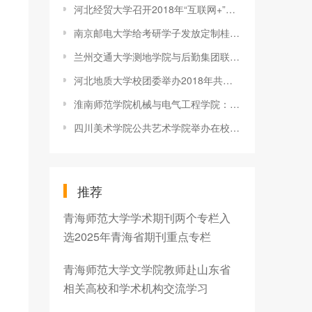
河北经贸大学召开2018年“互联网+”大学生创新创业大赛总结表彰
南京邮电大学给考研学子发放定制桂花糕
兰州交通大学测地学院与后勤集团联合开展“尽绵薄之力 创和谐校
河北地质大学校团委举办2018年共青团工作“一院一品”展示暨年终
淮南师范学院机械与电气工程学院：第一学生党支部学习全国教育大
四川美术学院公共艺术学院举办在校生优秀创业团队创业就业讲座
推荐
青海师范大学学术期刊两个专栏入
选2025年青海省期刊重点专栏
青海师范大学文学院教师赴山东省
相关高校和学术机构交流学习