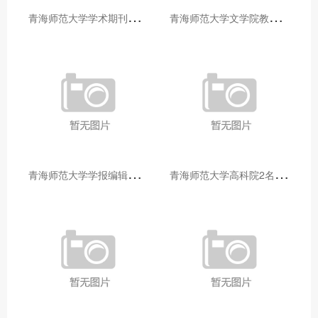
青
海师范大学学术期刊两个专栏入选2025年青海省期刊重点专栏
青
海师范大学文学院教师赴山东省相关高校和学术机构交流学习
青
海师范大学学报编辑部赴大通县城关镇上毛佰胜村开展帮扶慰问活动
青
海师范大学高科院2名专家当选中国科学院院士