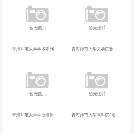
青
海师范大学学术期刊两个专栏入选2025年青海省期刊重点专栏
青
海师范大学文学院教师赴山东省相关高校和学术机构交流学习
青
海师范大学学报编辑部赴大通县城关镇上毛佰胜村开展帮扶慰问活动
青
海师范大学高科院2名专家当选中国科学院院士