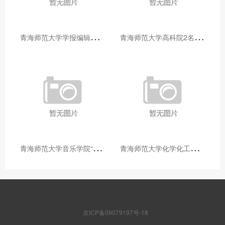
青
海师范大学学报编辑部赴大通县城关镇上毛佰胜村开展帮扶慰问活动
青
海师范大学高科院2名专家当选中国科学院院士
青
海师范大学音乐学院“青舞华章”本科舞蹈专业中期汇报圆满落幕
青
海师范大学化学化工学院开展铸牢中华民族共同体意识大讲堂活动
京ICP备09079197号-18