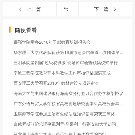
上一篇
下一篇
随便看看
邯郸学院举办2018年干部教育培训报告会
华东理工大学代表队斩获第16届市运会跆拳道比赛团体第三名
三明学院第四届“超级易班级”现场评审会暨颁奖仪式举行
宁波工程学院教育部本科教学工作审核评估圆满完成
西安理工大学召开2018年教材建设立项评审会
海南大学与中国建设银行海南省分行签订合作办学框架协议
广东外语外贸大学荣获省高校党建研究会本科高校分会年会论文评比
玉溪师范学院参加玉溪市党纪法规知识竞赛荣获三等奖
白俄罗斯驻沪总理事瓦列里·马采利一行到安徽大学访问
第六届上海青年学者口语论坛在上海体育学院举行