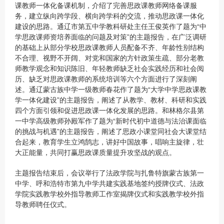
课教师一体化备课机制，介绍了完善思政课教师网络备课服
务，建立纵向跨学段、横向跨学科的交流，推动思政课一体化
建设的思路。通辽市第五中学教科研处主任王俊英作了题为“中
学思政课师资培养面临的问题及对策”的主题报告，在广泛调研
的基础上从部分学校思政课教师人员配备不齐、年龄性别结构
不合理、视野不开阔、对党和国家的方针政策生疏、部分老教
师教学观念和知识陈旧、年轻教师缺乏社会实践经历和社会阅
历、缺乏对思政课教师的系统培训等六个方面进行了深刻阐
述。通辽蒙古族中学一级教师春花作了题为“大学中学思政课教
学一体化建设”的主题报告，阐述了从教学、教材、科研和实践
四个方面引领和促进思政课一体化发展的思路。和林格尔县第
一中学高级教师孙殿军作了题为“新时代初中道德与法治课面临
的挑战与机遇”的主题报告，阐述了思政小课堂同社会大课堂结
合起来，教育学生立鸿鹄志，讲好中国故事，唱响主旋律，壮
大正能量，共同打赢思政课质量提升攻坚战的观点。
主题报告结束后，会议举行了法政学院与扎鲁特旗蒙古族第一
中学、呼和浩特市第九中学共建实践基地签约授牌仪式、法政
学院实践教学校外指导教师工作室揭牌仪式和实践教学校外指
导教师聘任仪式。