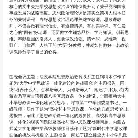
核心的党中央把学校思想政治课的地位提升到了关乎党和国家
事业发展的战略高度。思想政治理论课是落实立德树人根本任
务的关键课程。办好思想政治理论课关键在教师。思政课教
师，不仅要做有理想信念、有道德情操、有扎实学识、有仁爱
之心的“四有”好老师，还要做学生锤炼品格、学习知识、创新思
维、奉献祖国的引路人，更要做政治强、情怀深、思维新、视
野广、自律严、人格正的“六要”好教师，并就如何做好一名政治
课教师分享了自己的心得。
围绕会议主题，法政学院思想政治教育系系主任钢特木尔作了
题为“大学中学思政课一体化建设的路径研究”的主题报告，围
绕“培养什么人、怎样培养人、为谁培养人”，阐述了引领示范内
蒙古乃至蒙古语授课八省区思政课一体化建设，全面推动大中
小学思政课一体化建设的思考 。呼市第二中学团委副书记、一
级教师丰辰作了题为“高校和中学思政课一体化的几点思考”的主
题报告，阐述了思想政治课一体化的必要性、高校和高中思政
课一体化的现实问题以及高校与高中思政课衔接问题。内蒙古
师范大学附属中学高级教师娜日苏作了题为“新时代中学思政课
面临的挑战与机遇”的主题报告，阐述了建立健全大中小学思政