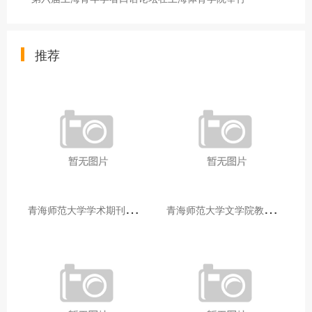
推荐
青
海师范大学学术期刊两个专栏入选2025年青海省期刊重点专栏
青
海师范大学文学院教师赴山东省相关高校和学术机构交流学习