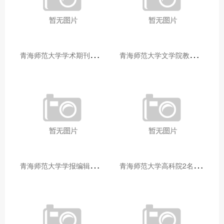
青
海师范大学学术期刊两个专栏入选2025年青海省期刊重点专栏
青
海师范大学文学院教师赴山东省相关高校和学术机构交流学习
青
海师范大学学报编辑部赴大通县城关镇上毛佰胜村开展帮扶慰问活动
青
海师范大学高科院2名专家当选中国科学院院士