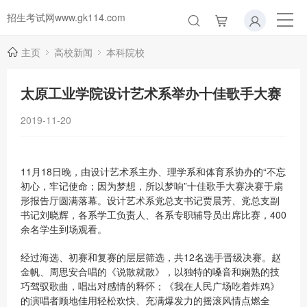
招生考试网www.gk114.com
主页
高校新闻
本科院校
太原工业学院设计艺术系举办十佳歌手大赛
2019-11-20
11月18日晚，由设计艺术系主办、理学系和体育系协办的“不忘
初心，牢记使命；因为梦想，所以梦响”十佳歌手大赛决赛于扇
形报告厅圆满落幕。设计艺术系党总支书记贾晨芳、党总支副
书记刘晓辉，各系学工负责人、各系专职辅导员出席比赛，400
余名学生到场观看。
经过海选、初赛和复赛的层层筛选，共12名选手晋级决赛。赵
金帆、周思安合唱的《说散就散》，以独特的嗓音和娴熟的技
巧驾驭歌曲，唱出对感情的释怀；《我在人民广场吃着炸鸡》
的演唱者顾地佳用轻松欢快、充满爆发力的摇滚风情点燃全