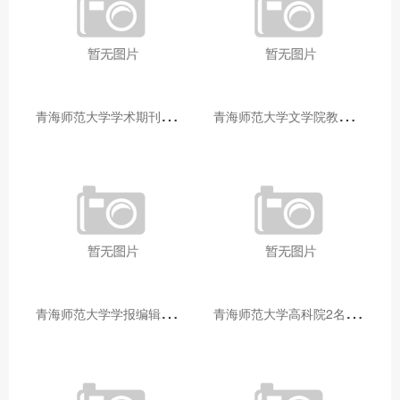
青
海师范大学学术期刊两个专栏入选2025年青海省期刊重点专栏
青
海师范大学文学院教师赴山东省相关高校和学术机构交流学习
青
海师范大学学报编辑部赴大通县城关镇上毛佰胜村开展帮扶慰问活动
青
海师范大学高科院2名专家当选中国科学院院士