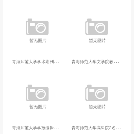
青
海师范大学学术期刊两个专栏入选2025年青海省期刊重点专栏
青
海师范大学文学院教师赴山东省相关高校和学术机构交流学习
青
海师范大学学报编辑部赴大通县城关镇上毛佰胜村开展帮扶慰问活动
青
海师范大学高科院2名专家当选中国科学院院士