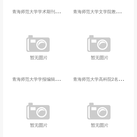
青
海师范大学学术期刊两个专栏入选2025年青海省期刊重点专栏
青
海师范大学文学院教师赴山东省相关高校和学术机构交流学习
青
海师范大学学报编辑部赴大通县城关镇上毛佰胜村开展帮扶慰问活动
青
海师范大学高科院2名专家当选中国科学院院士