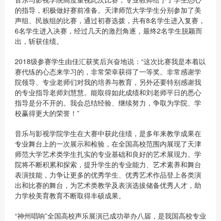
的指导，积极做好赛前准备。天津师范大学学生分别参加了美
声组、民族组的比赛，通过初赛选拨，共有8名学生进入复赛，
6名学生进入决赛，经过几天的激烈角逐，最终2名学生脱颖而
出，斩获佳绩。
2018级参赛学生由佳汇获奖后兴奋地说：“这次比赛我是本着以
赛代练的心态来学习的，非常荣幸获得了一等奖。非常感谢学
院领导、专业老师们对我的培养与教育，另外还要特别感谢我
的专业指导老师刘慧慧。能取得如此成绩和刘老师平日的悉心
指导是分不开的。我会总结经验、继续努力，争取为学院、学
校赢得更大的荣誉！”
音乐与影视学院学生在大赛中获此佳绩，是多年来教学成果在
专业舞台上的一次展示和检验，在全国高校范围内展现了天津
师范大学艺术类学生扎实的专业基础和良好的艺术展现力。学
院将不断积累和探索，提升学生的专业能力、艺术素养和舞台
表演技能，力争让更多的优秀学生、优秀艺术作品登上各类演
出和比赛的舞台，为艺术类教学及表演选拔储备优秀人才，助
力学校美育教育不断取得丰硕成果。
“神州唱响”全国高校声乐展演已成功举办八届，是我国高校专业