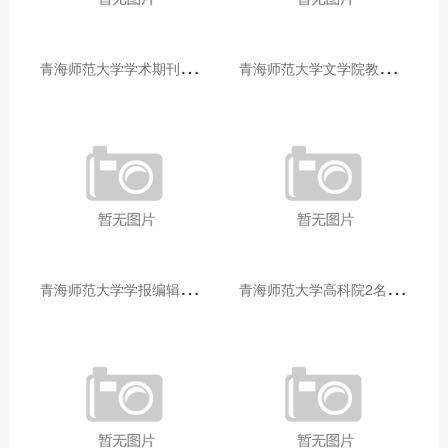
青
海师范大学学术期刊两个专栏入选2025年青海省期刊重点专栏
青
海师范大学文学院教师赴山东省相关高校和学术机构交流学习
青
海师范大学学报编辑部赴大通县城关镇上毛佰胜村开展帮扶慰问活动
青
海师范大学高科院2名专家当选中国科学院院士