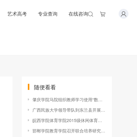
艺术高考
专业查询
在线咨询
随便看看
肇庆学院马院组织教师学习使用“数字马院”教学平台
广西民族大学领导带队到东兰县开展扶贫调研和爱心捐赠活动
皖西学院体育学院2015级休闲体育专业户外实践活动圆满结束
邯郸学院教育学院召开联合培养研究生期末总结座谈会