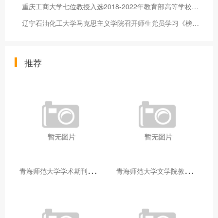
重庆工商大学七位教授入选2018-2022年教育部高等学校教学指导委
辽宁石油化工大学马克思主义学院召开师生党员学习《榜样3》专题
推荐
青
海师范大学学术期刊两个专栏入选2025年青海省期刊重点专栏
青
海师范大学文学院教师赴山东省相关高校和学术机构交流学习