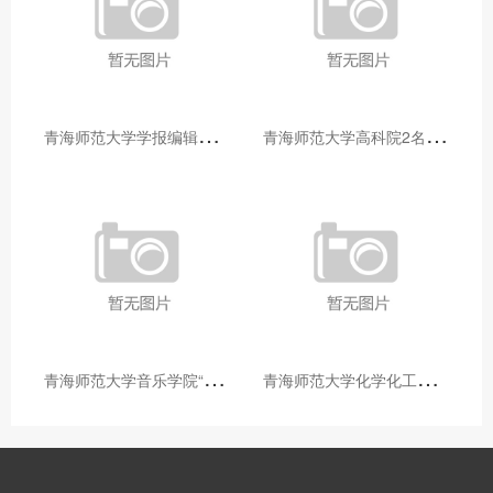
青
海师范大学学报编辑部赴大通县城关镇上毛佰胜村开展帮扶慰问活动
青
海师范大学高科院2名专家当选中国科学院院士
青
海师范大学音乐学院“青舞华章”本科舞蹈专业中期汇报圆满落幕
青
海师范大学化学化工学院开展铸牢中华民族共同体意识大讲堂活动