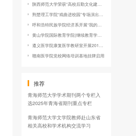
陕西师范大学荣获“高校后勤文化建设优秀标杆单位”称号
荆楚理工学院“戏曲进校园”专场演出圆满落幕
呼和浩特民族学院经济系开展“我的肩膀---能挑多重的担子”红色
黄山学院国际教育学院(继续教育学院)与昱西街道黎阳街社区党委结
遵义医学院康复医学教研室开展2018年度实习生教学相长会
赣南医学院党校网络培训基地挂牌启用
推荐
青海师范大学学术期刊两个专栏入
选2025年青海省期刊重点专栏
青海师范大学文学院教师赴山东省
相关高校和学术机构交流学习