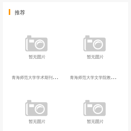
推荐
青
海师范大学学术期刊两个专栏入选2025年青海省期刊重点专栏
青
海师范大学文学院教师赴山东省相关高校和学术机构交流学习