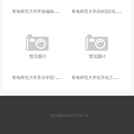
青
海师范大学学报编辑部赴大通县城关镇上毛佰胜村开展帮扶慰问活动
青
海师范大学高科院2名专家当选中国科学院院士
青
海师范大学音乐学院“青舞华章”本科舞蹈专业中期汇报圆满落幕
青
海师范大学化学化工学院开展铸牢中华民族共同体意识大讲堂活动
京ICP备09079197号-18