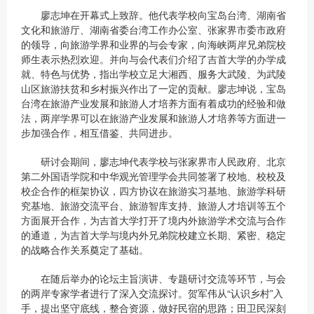
廖志坤在开幕式上致辞。他代表学校向宝岛台湾、湖南省
文化和旅游厅、湖南省委台湾工作办公室、张家界市委市政府
的领导，向旅游学界和业界的与会专家，向海峡两岸兄弟院校
师生表示热烈欢迎。并向与会代表们介绍了吉首大学的办学成
就、特色与优势，指出学校立足大湘西、服务大武陵、为武陵
山区旅游扶贫和乡村振兴作出了一定的贡献。廖志坤说，宝岛
台湾在旅游产业发展和旅游人才培养方面有着成功的经验和做
法，两岸学界可以在旅游产业发展和旅游人才培养等方面进一
步加强合作，相互借鉴、共同进步。
研讨会期间，廖志坤代表学校与张家界市人民政府、北京
第二外国语学院和中华观光管理学会共同签署了校地、校校及
校企合作的框架协议，四方协议在旅游实习基地、旅游学科研
究基地、旅游交流平台、旅游智库支持、旅游人才培训等五个
方面展开合作，为吉首大学打开了境内外旅游学术交流与合作
的通道，为吉首大学与境内外兄弟院校建立长期、紧密、稳定
的战略合作关系奠定了基础。
在随后举办的论坛主旨演讲、专题研讨交流等环节，与会
的两岸专家学者进行了深入交流探讨。贺军伟从“认识乡村”入
手，提出坚守底线，整合资源，做好民宿的思路；田卫民深刻