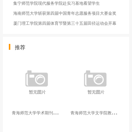
集宁师范学院现代服务学院赴实习基地看望学生
海南师范大学斩获第四届中国青年志愿服务项目大赛金奖
厦门理工学院第四届体育节暨第三十五届田径运动会开幕
推荐
青
海师范大学学术期刊两个专栏入选2025年青海省期刊重点专栏
青
海师范大学文学院教师赴山东省相关高校和学术机构交流学习