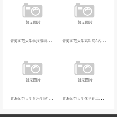
青
海师范大学学报编辑部赴大通县城关镇上毛佰胜村开展帮扶慰问活动
青
海师范大学高科院2名专家当选中国科学院院士
青
海师范大学音乐学院“青舞华章”本科舞蹈专业中期汇报圆满落幕
青
海师范大学化学化工学院开展铸牢中华民族共同体意识大讲堂活动