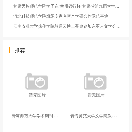
甘肃民族师范学院学子在“兰州银行杯”甘肃省第九届大学生创新创
河北科技师范学院组织专家考察产学研合作示范基地
云南农业大学热作学院熊昌云博士受邀参加东亚人文学会（韩国）第
推荐
青
海师范大学学术期刊两个专栏入选2025年青海省期刊重点专栏
青
海师范大学文学院教师赴山东省相关高校和学术机构交流学习