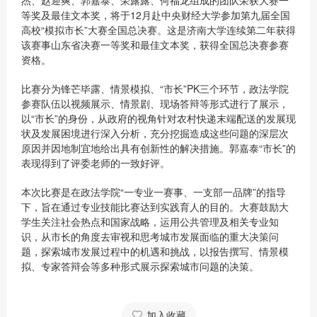
杰、赵迎爽、郭嘉泰、荣露露、何福龙组成的团队荣获大赛一
等奖及最佳文本奖，将于12月赴中央财经大学参加第九届全国
高校“模拟市长”大赛全国总决赛。这是济南大学连续第二年获得
该赛事山东省决赛一等奖和最佳文本奖，获得全国总决赛参赛
资格。
比赛分为锋芒毕露、情景模拟、“市长”PK三个环节，政法学院
参赛队伍以视频展示、情景剧、现场答辩等形式进行了展示，
以“市长”的身份，从政府的视角针对农村快递末端配送的发展现
状及发展困境进行深入分析，充分挖掘造成这些问题的深层次
原因并因地制宜地给出具有创新性的解决措施。郭嘉泰“市长”的
表现得到了评委老师的一致好评。
本次比赛是在政法学院“一专业一赛事、一支部一品牌”的指导
下，旨在通过专业技能比赛达到实践育人的目的。大赛鼓励大
学生关注社会热点和国家战略，运用公共管理及相关专业知
识，从市长的角度去审视和思考城市发展面临的重大决策问
题，探索城市发展过程中的机遇和挑战，以报告撰写、情景模
拟、专家答辩会等多种形式展示探索城市问题的决策。
加入收藏