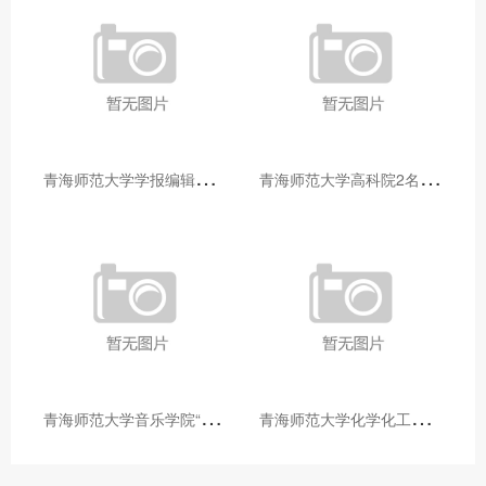
青
海师范大学学报编辑部赴大通县城关镇上毛佰胜村开展帮扶慰问活动
青
海师范大学高科院2名专家当选中国科学院院士
青
海师范大学音乐学院“青舞华章”本科舞蹈专业中期汇报圆满落幕
青
海师范大学化学化工学院开展铸牢中华民族共同体意识大讲堂活动