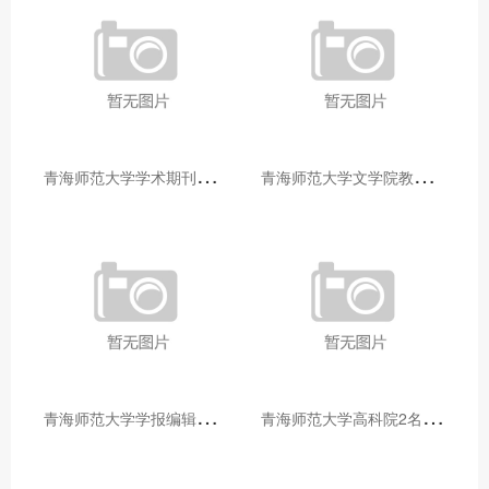
青
海师范大学学术期刊两个专栏入选2025年青海省期刊重点专栏
青
海师范大学文学院教师赴山东省相关高校和学术机构交流学习
青
海师范大学学报编辑部赴大通县城关镇上毛佰胜村开展帮扶慰问活动
青
海师范大学高科院2名专家当选中国科学院院士