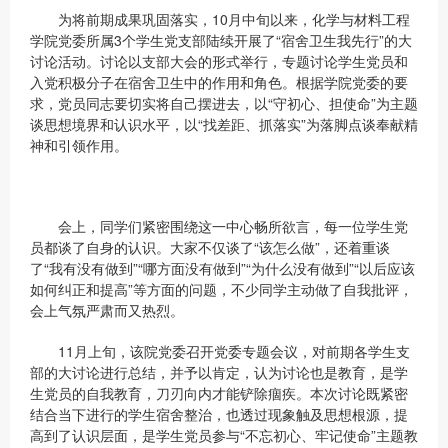
为将前期成果巩固落实，10月中旬以来，化学与材料工程
学院党委所属3个学生党支部陆续开展了“宿舍卫生我先行”的大
讨论活动。讨论以支部大会的形式举行，专题讨论学生党员和
入党积极分子在宿舍卫生中的作用和角色。根据学院党委的要
求，党员同志要切实将自己摆进去，以“守初心、担使命”为主题
谈思想境界和认识水平，以“找差距、抓落实”为落脚点谈奉献精
神和引领作用。
会上，同学们紧密围绕这一中心畅所欲言，每一位学生党
员都谈了自身的认识。大家不仅谈了“该怎么做”，还着重谈
了“我有没有做到”“哪方面没有做到”“为什么没有做到”“以后应该
如何纠正和提高”等方面的问题，不少同学主动做了自我批评，
会上气氛严肃而又热烈。
11月上旬，该院党委召开党委专题会议，对前期各学生支
部的大讨论进行总结，并予以肯定，认为讨论也是教育，是学
生党员的自我教育，刀刃向内才能铲除痼疾。本次讨论既紧密
结合当下进行的学生宿舍整治，也透过现象触及思想根源，提
高到了认识层面，是学生党员参与“不忘初心、牢记使命”主题教