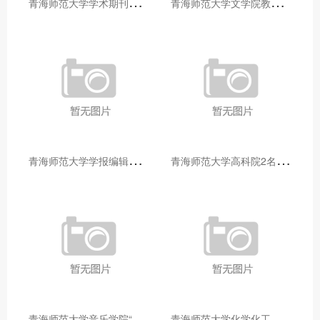
青
海师范大学学术期刊两个专栏入选2025年青海省期刊重点专栏
青
海师范大学文学院教师赴山东省相关高校和学术机构交流学习
青
海师范大学学报编辑部赴大通县城关镇上毛佰胜村开展帮扶慰问活动
青
海师范大学高科院2名专家当选中国科学院院士
青
海师范大学音乐学院“青舞华章”本科舞蹈专业中期汇报圆满落幕
青
海师范大学化学化工学院开展铸牢中华民族共同体意识大讲堂活动