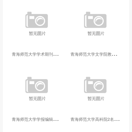
青
海师范大学学术期刊两个专栏入选2025年青海省期刊重点专栏
青
海师范大学文学院教师赴山东省相关高校和学术机构交流学习
青
海师范大学学报编辑部赴大通县城关镇上毛佰胜村开展帮扶慰问活动
青
海师范大学高科院2名专家当选中国科学院院士