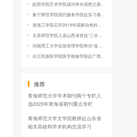
皖西学院艺术学院成功举办居然之家专场招聘会
集宁师范学院现代服务学院赴实习基地看望学生
淮海工学院召开2019年国家自然科学基金项目申报动员暨辅导报告会
太原师范学院入选山西省首批“三全育人”综合改革试点单位
河南理工大学应急管理学院举办“促学风·应急颂”合颂比赛
右江民族医学院医学检验学院赴广西卫生职业技术学院交流学习
推荐
青海师范大学学术期刊两个专栏入
选2025年青海省期刊重点专栏
青海师范大学文学院教师赴山东省
相关高校和学术机构交流学习