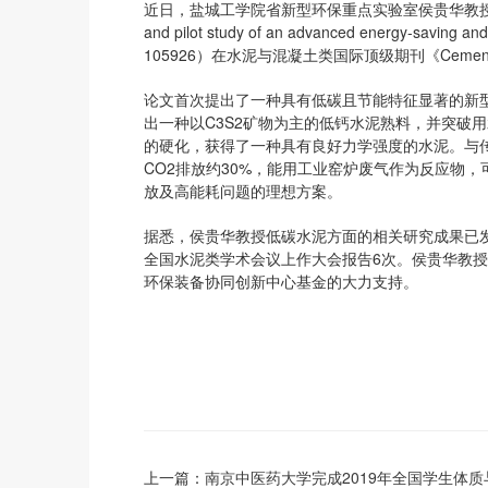
近日，盐城工学院省新型环保重点实验室侯贵华教授为第一
and pilot study of an advanced energy-saving an
105926）在水泥与混凝土类国际顶级期刊《Cement an
论文首次提出了一种具有低碳且节能特征显著的新
出一种以C3S2矿物为主的低钙水泥熟料，并突破
的硬化，获得了一种具有良好力学强度的水泥。与传
CO2排放约30%，能用工业窑炉废气作为反应物，可
放及高能耗问题的理想方案。
据悉，侯贵华教授低碳水泥方面的相关研究成果已发
全国水泥类学术会议上作大会报告6次。侯贵华教
环保装备协同创新中心基金的大力支持。
上一篇：
南京中医药大学完成2019年全国学生体