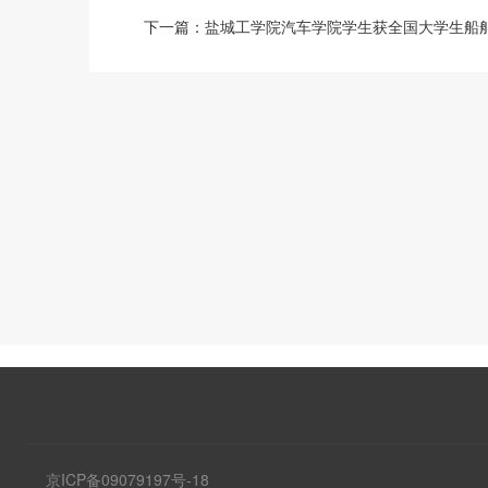
下一篇：
盐城工学院汽车学院学生获全国大学生船
京ICP备09079197号-18