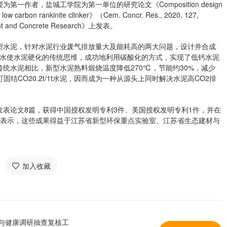
作者，盐城工学院为第一单位的研究论文《Composition design
d low carbon rankinite clinker》（Cem. Concr. Res., 2020, 127,
d Concrete Research》上发表。
型水泥，针对水泥行业废气排放量大及能耗高的两大问题，设计并合成
用水使水泥硬化的传统思维，成功地利用碳酸化的方式，实现了低钙水泥
统水泥相比，新型水泥熟料煅烧温度降低270℃，节能约30%，减少
固结CO20.2t/1t水泥，因而成为一种从源头上同时解决水泥高CO2排
表论文8篇，获得中国授权发明专利3件、美国授权发明专利1件，并在
授表示，这些成果得益于江苏省新型环保重点实验室、江苏省生态建材与
加入收藏
质与健康调研抽查复核工