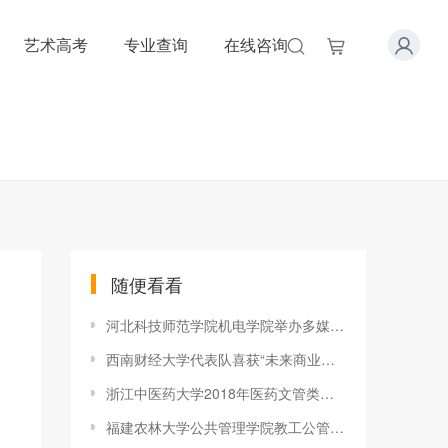
艺术高考
专业查询
在线咨询
随便看看
河北科技师范学院机电学院举办多媒体教学课件展示交流活动
西南财经大学代表队喜获“未来商业探索与创新创业实践竞赛全国总
浙江中医药大学2018年医药文管类（富春校区）专场招聘会顺利举行
福建农林大学公共管理学院教工公管支部与连城县璧州村党支部开展