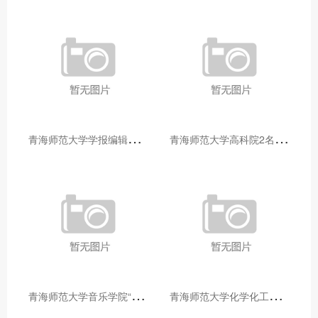
青
海师范大学学报编辑部赴大通县城关镇上毛佰胜村开展帮扶慰问活动
青
海师范大学高科院2名专家当选中国科学院院士
青
海师范大学音乐学院“青舞华章”本科舞蹈专业中期汇报圆满落幕
青
海师范大学化学化工学院开展铸牢中华民族共同体意识大讲堂活动