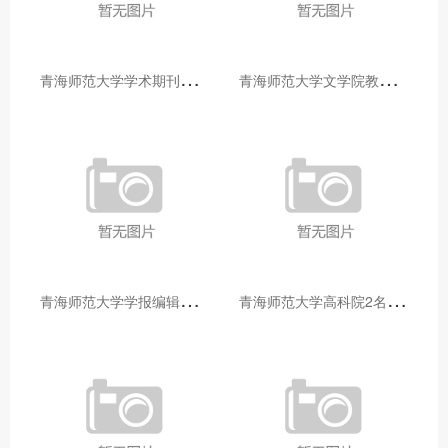
青
海师范大学学术期刊两个专栏入选2025年青海省期刊重点专栏
青
海师范大学文学院教师赴山东省相关高校和学术机构交流学习
青
海师范大学学报编辑部赴大通县城关镇上毛佰胜村开展帮扶慰问活动
青
海师范大学高科院2名专家当选中国科学院院士