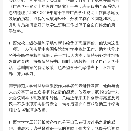
会议伊始，常军胜调研员致辞，他高度肯定了全斌主任编写的
《广西学生资助十年发展与研究》一书，表示该书全面系统地
总结梳理了2007-2016年这十年来广西学生资助工作体系建设
发展的历程、取得的成绩与经验，分析了存在的问题和不足，
并对今后如何更好开展学生资助工作提供了全面而鲜活的第一
手资料。
广西党校二级教授陈学璞对新书给予了高度评价。他认为这是
一项进一步落实党中央国务院做好学生资助工作、助力扶贫攻
坚补齐民生短板的成果，是一本以人为本，扶持弱势群体均衡
发展教育的、有价值的好书。同时，陈教授回顾了自己大学生
活，感谢国家的资助政策，也希望学子们珍惜当下，不枉青
春，努力学习。
南宁师范大学钟世华副教授作为学者代表进行发言，他向与会
人员分享了自己通读该书之后的感想。他表示，该书结合十九
大会议精神体现政策引导性，总结近年来工作创新与亮点及问
题与不足体现现实指导意义，为今后研究广西的资助工作提供
现实参考和理论依据。
广西大学学工部部长黄必春也分享自己在研读该书之后的感
想。他表示，该书是难得一见的资助工作大全，既像是给资助