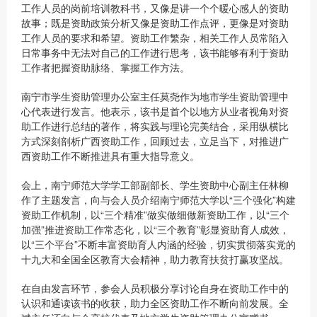
工作人员的岗前培训教科书，又像是讲一个个暖心感人的资助
故事；既是资助政策分析又像是资助工作点评，更像是对资助
工作人员的要求和希望。资助工作繁杂，相关工作人员常陷入
日常事务中无法对自己的工作进行思考，该书能够有利于资助
工作者把握资助脉络、掌握工作方法。
南宁市学生资助管理办公室主任莫尧作为地市学生资助管理中
心代表进行发言。他表示，该书是首个以地方从业者视角对资
助工作进行总结的著作，将实践与理论完美结合，采用纵横比
方式深刻剖析广西资助工作，回顾过去，立足当下，对推进广
西资助工作不断推进具有重大指导意义。
会上，南宁师范大学学工部副部长、学生资助中心副主任林柳
作了主题发言，向与会人员介绍南宁师范大学以“三个强化”构建
资助工作机制，以“三个精准”做实做细做新资助工作，以“三个
加强”推进资助工作常态化，以“三个教育”彰显资助育人成效，
以“三个平台”不断丰富资助育人内涵的经验，切实贯彻落实党的
十九大和全国全区教育大会精神，助力教育扶贫打赢攻坚战。
在自由发言环节，参会人员积极分享讨论自身在资助工作中的
认识和通读该书的收获，助力全区资助工作不断向前发展。全