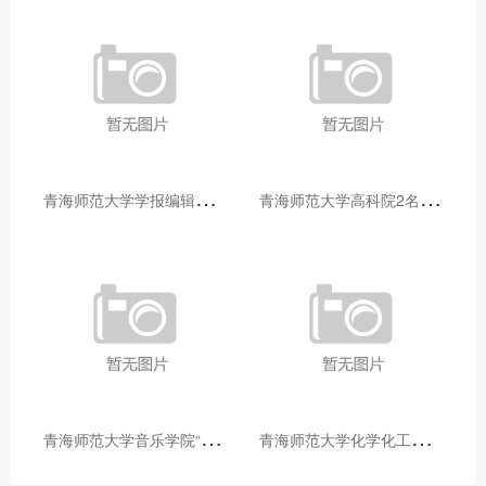
青
海师范大学学报编辑部赴大通县城关镇上毛佰胜村开展帮扶慰问活动
青
海师范大学高科院2名专家当选中国科学院院士
青
海师范大学音乐学院“青舞华章”本科舞蹈专业中期汇报圆满落幕
青
海师范大学化学化工学院开展铸牢中华民族共同体意识大讲堂活动