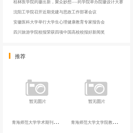
桂林医学院药徽出新，聚众妙想----药学院举办院徽设计大赛
沈阳工学院召开近期党建与思政工作部署会议
安徽医科大学举行大学生心理健康教育专家报告会
四川旅游学院校报荣获四项中国高校校报好新闻奖
推荐
青
海师范大学学术期刊两个专栏入选2025年青海省期刊重点专栏
青
海师范大学文学院教师赴山东省相关高校和学术机构交流学习