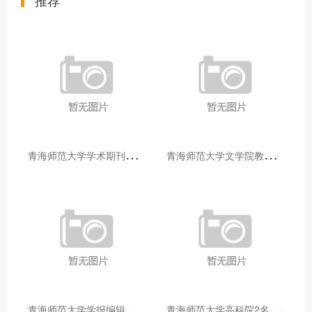
推荐
青
海师范大学学术期刊两个专栏入选2025年青海省期刊重点专栏
青
海师范大学文学院教师赴山东省相关高校和学术机构交流学习
青
海师范大学学报编辑部赴大通县城关镇上毛佰胜村开展帮扶慰问活动
青
海师范大学高科院2名专家当选中国科学院院士