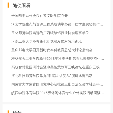
随便看看
全国药学系列会议在遵义医学院召开
河套学院生态与资源工程系成功举办第一届学生实验操作技能大赛
玉林师范学院当选为广西碳酸钙行业协会理事单位
河南工业大学举办第七期党员发展对象培训班
重庆邮电大学召开新时代本科教育思想大讨论启动会
桂林航天工业学院举行2018年秋季学期第五批来华交流生实习暨交流
高校智慧校园研讨会暨中美智慧教育三峡论坛在重庆三峡学院召开
河北科技师范学院举办“学宪法 讲宪法”演讲比赛活动
内蒙古大学蒙古国研究中心获批第三批自治区哲学社会科学重点研究
皖西学院体育学院2015级休闲体育专业户外实践活动圆满结束