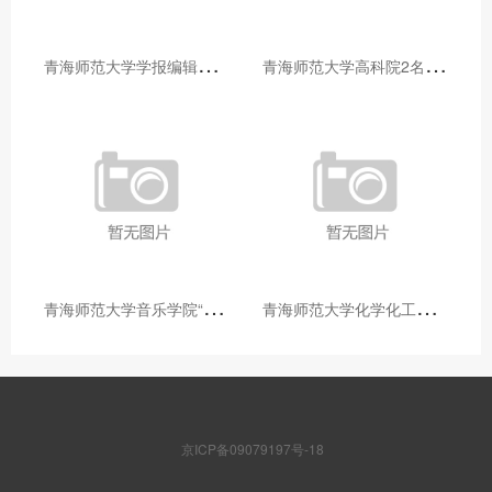
青
海师范大学学报编辑部赴大通县城关镇上毛佰胜村开展帮扶慰问活动
青
海师范大学高科院2名专家当选中国科学院院士
青
海师范大学音乐学院“青舞华章”本科舞蹈专业中期汇报圆满落幕
青
海师范大学化学化工学院开展铸牢中华民族共同体意识大讲堂活动
京ICP备09079197号-18