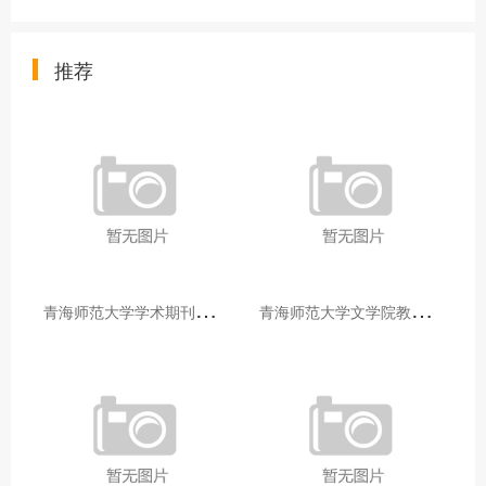
推荐
青
海师范大学学术期刊两个专栏入选2025年青海省期刊重点专栏
青
海师范大学文学院教师赴山东省相关高校和学术机构交流学习