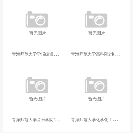
青
海师范大学学报编辑部赴大通县城关镇上毛佰胜村开展帮扶慰问活动
青
海师范大学高科院2名专家当选中国科学院院士
青
海师范大学音乐学院“青舞华章”本科舞蹈专业中期汇报圆满落幕
青
海师范大学化学化工学院开展铸牢中华民族共同体意识大讲堂活动