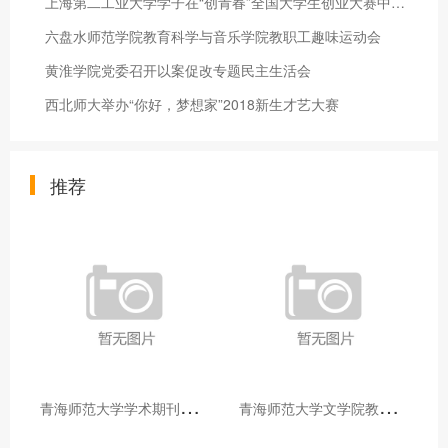
上海第二工业大学学子在“创青春”全国大学生创业大赛中获佳绩
六盘水师范学院教育科学与音乐学院教职工趣味运动会
黄淮学院党委召开以案促改专题民主生活会
西北师大举办“你好，梦想家”2018新生才艺大赛
推荐
青
海师范大学学术期刊两个专栏入选2025年青海省期刊重点专栏
青
海师范大学文学院教师赴山东省相关高校和学术机构交流学习