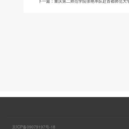
下一篇：
重庆第二师范学院张艳率队赴首都师范大
京ICP备09079197号-18