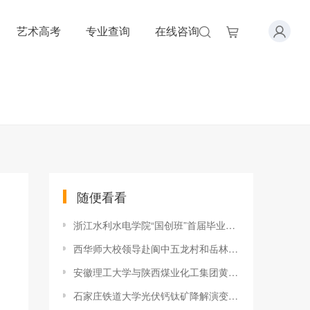
艺术高考
专业查询
在线咨询
随便看看
浙江水利水电学院“国创班”首届毕业班学生被“抢购一空”
西华师大校领导赴阆中五龙村和岳林垭村调研
安徽理工大学与陕西煤业化工集团黄陵矿业集团有限责任公司签署战
石家庄铁道大学光伏钙钛矿降解演变机制研究取得突破性进展