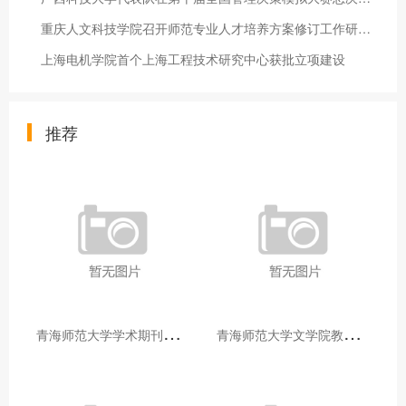
重庆人文科技学院召开师范专业人才培养方案修订工作研讨会
上海电机学院首个上海工程技术研究中心获批立项建设
推荐
青
海师范大学学术期刊两个专栏入选2025年青海省期刊重点专栏
青
海师范大学文学院教师赴山东省相关高校和学术机构交流学习