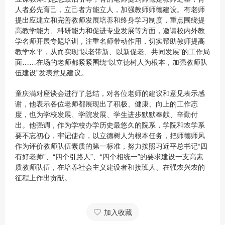
人者必先育己，立己者方能立人，加强教师师德建设。有老师
提出应建立和完善教师发展培养和终身学习制度，重点围绕提
高教学能力、科研能力和促进专业发展等方面，邀请校内外教
学名师开展专题培训，注重名师带动作用，切实帮助教师提高
教学水平，从而实现“以老带新、以新促老、共同发展”的工作局
面……在场的老师都紧紧围绕“以立德树人为根本，加强教师队
伍建设”发表意见建议。
童庆满对座谈会进行了总结，对各位老师的建议和意见表示感
谢，他表示各位老师都展现出了积极、健康、向上的工作态
度，也为学校发展、学院发展、学生进步默默奉献、辛勤付
出。他强调，作为学校办学历史最悠久的院系，学院和农学系
要不忘初心，牢记使命，以立德树人为根本任务，把师德师风
作为评价教师队伍素质的第一标准，努力按照习近平总书记“四
有好老师”、“四个引路人”、“四个相统一”的要求建设一支高素
质教师队伍，在培养社会主义建设者和接班人、在强农兴农的
征程上作出贡献。
加入收藏