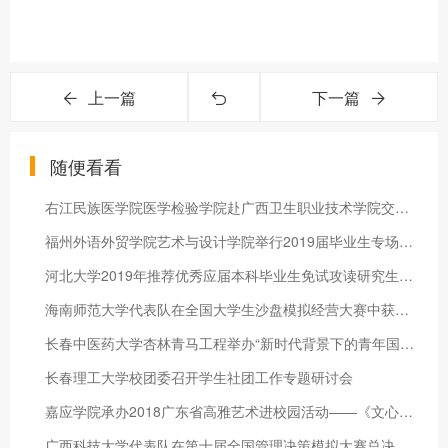
上一篇
下一篇
随便看看
右江民族医学院医学检验学院赴广西卫生职业技术学院交流学习
福州外语外贸学院艺术与设计学院举行2019届毕业生专场校园供需见
河北大学2019年推荐优秀应届本科毕业生免试攻读研究生工作取得可
海南师范大学代表队在全国大学生沙盘模拟经营大赛中获佳绩
长春中医药大学杏林青马工程举办“新时代背景下的青年国际视野”
长春理工大学校团委召开学生社团工作专题研讨会
嘉应学院承办2018广东省高雅艺术进校园活动——《文心清乐》合唱
广西科技大学代表队在第十届全国管理决策模拟大赛总决赛中荣获二