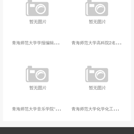
青
海师范大学学报编辑部赴大通县城关镇上毛佰胜村开展帮扶慰问活动
青
海师范大学高科院2名专家当选中国科学院院士
青
海师范大学音乐学院“青舞华章”本科舞蹈专业中期汇报圆满落幕
青
海师范大学化学化工学院开展铸牢中华民族共同体意识大讲堂活动