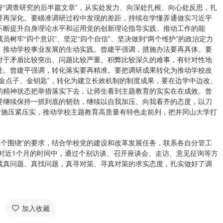
“调查研究的后半篇文章”，从实处发力、向深处扎根、向心处反思，扎
要再深化。要瞄准调研过程中发现的差距，持续在学懂弄通做实习近平
不断提升自身理论水平和运用党的创新理论指导实践、推动工作的能
树牢“四个意识”、坚定“四个自信”、坚决做到“两个维护”的政治定力
、推动学校事业发展的生动实践。曾建平强调，措施办法要再具体。要
对于矛盾比较突出、问题比较严重、积弊比较深久的难事，有针对性地
处。曾建平强调，转化落实要再精准。要把调研成果转化为推动学校改
金点子、金钥匙”，转化为建立长效机制的制度成果，要在边学中边改、
的精神状态把举措落实下去，让师生看到主题教育的实实在在成效。曾
要继续保持一抓到底的韧劲，继续以自我加压、向我看齐的态度，以刀
措施压紧压实，推动学校主题教育高质量有特色走前列，把井冈山大学打
。
“四个围绕”的要求，结合学校党的建设和改革发展任务，联系各自分管工
历时近1个月的时间中，通过个别访谈、召开座谈会、走访、意见征询等方
找真问题、真找问题，真寻对策、寻真对策的求实态度，扎实做好了调
加入收藏