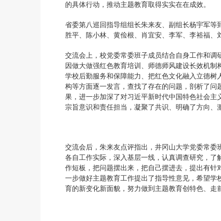
的具体行动，推动主题教育取得实实在在成效。
省委第八巡回指导组组长朱来友、副组长杨宇军等
胜平、陈小林、黄俭根、肖宜安、李军、李裕福、刘
交流会上，校党委常委班子成员结合自身工作和调
因做大做强红色教育培训、师德师风建设长效机制
学校后勤服务和保障能力、把红色文化融入立德树
构等方面逐一发言，查找了存在的问题，剖析了问
果，进一步加深了对习近平新时代中国特色社会主
宗旨意识和责任担当，凝聚了共识、明确了方向、
交流会后，朱来友点评指出，井冈山大学党委常委
各自工作实际，深入基层一线，认真调查研究，了
作短板，把问题摆出来，把自己摆进去，提出有针
一步做好主题教育工作提出了指导性意见，希望学
育的新变化新面貌，努力做到主题教育创特色、走