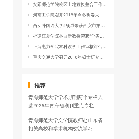
安阳师范学院校区土地置换整合工作取得重大进展
河南工学院召开2018年今冬明春火灾防控工作部署会
西安外国语大学8项成果获西安市第十次哲学社会科学优秀成果奖
福建江夏学院林自新教授荣获“全省关心下一代工作先进工作者”称
上海电力学院本科教学工作审核评估专家意见反馈会举行
重庆交通大学召开2018年硕士研究生招生考试专项督查意见反馈会
推荐
青海师范大学学术期刊两个专栏入
选2025年青海省期刊重点专栏
青海师范大学文学院教师赴山东省
相关高校和学术机构交流学习