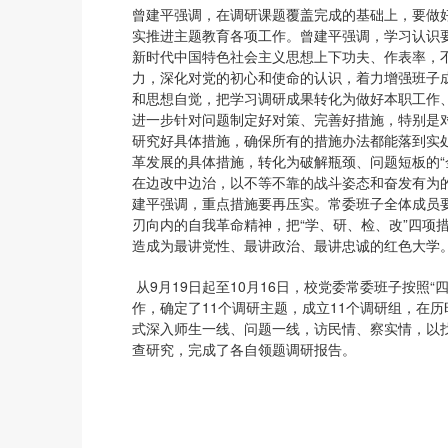
曾建平强调，在调研课题覆盖完成的基础上，要做好
实推进主题教育各项工作。曾建平强调，学习认识
新时代中国特色社会主义思想上下功夫、作表率，
力，深化对党的初心和使命的认识，着力增强班子成员
和思想自觉，把学习调研成果转化为做好本职工作
进一步针对问题制定好对策、完善好措施，特别是
研究好具体措施，确保所有的措施办法都能落到实
革发展的具体措施，转化为破解瓶颈、问题短板的“
在边改中边治，以不等不靠的战斗姿态和奋发有为
建平强调，重点措施要再压实。常委班子全体成员
刃向内的自我革命精神，把“学、研、检、改”四项
造成为最讲党性、最讲政治、最讲忠诚的红色大学
从9月19日起至10月16日，校党委常委班子按照
作，确定了11个调研主题，成立11个调研组，在
式深入师生一线、问题一线，访民情、察实情，以
查研究，完成了各自领题调研报告。