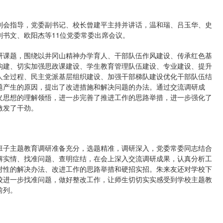
到会指导，党委副书记、校长曾建平主持并讲话，温和瑞、吕玉华、史
书文、欧阳杰等11位党委常委出席会议。
研课题，围绕以井冈山精神办学育人、干部队伍作风建设、传承红色基
构建、切实加强思政课建设、学生教育管理队伍建设、专业建设、提升
人全过程、民主党派基层组织建设、加强干部梯队建设优化干部队伍结
题产生的原因，提出了改进措施和解决问题的办法。通过交流调研成
义思想的理解领悟，进一步完善了推进工作的思路举措，进一步强化了
激发了干劲。
班子主题教育调研准备充分，选题精准，调研深入，党委常委同志结合
解实情、找准问题、查明症结，在会上深入交流调研成果，认真分析工
对性的解决办法、改进工作的思路举措和硬招实招。朱来友还对学校下
校进一步找准问题，做好整改工作，让师生切切实实感受到学校主题教
前列。