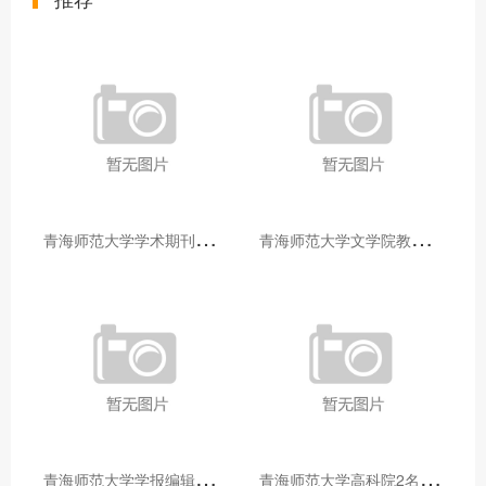
青
海师范大学学术期刊两个专栏入选2025年青海省期刊重点专栏
青
海师范大学文学院教师赴山东省相关高校和学术机构交流学习
青
海师范大学学报编辑部赴大通县城关镇上毛佰胜村开展帮扶慰问活动
青
海师范大学高科院2名专家当选中国科学院院士