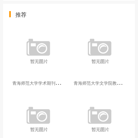
推荐
青
海师范大学学术期刊两个专栏入选2025年青海省期刊重点专栏
青
海师范大学文学院教师赴山东省相关高校和学术机构交流学习