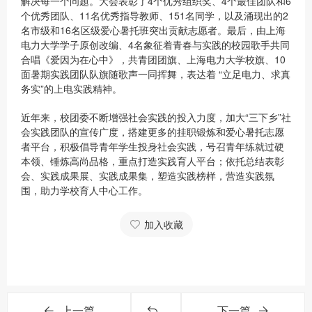
解决每一个问题。大会表彰了4个优秀组织奖、4个最佳团队和6
个优秀团队、11名优秀指导教师、151名同学，以及涌现出的2
名市级和16名区级爱心暑托班突出贡献志愿者。最后，由上海
电力大学学子原创改编、4名象征着青春与实践的校园歌手共同
合唱《爱因为在心中》，共青团团旗、上海电力大学校旗、10
面暑期实践团队队旗随歌声一同挥舞，表达着 “立足电力、求真
务实”的上电实践精神。
近年来，校团委不断增强社会实践的投入力度，加大“三下乡”社
会实践团队的宣传广度，搭建更多的挂职锻炼和爱心暑托志愿
者平台，积极倡导青年学生投身社会实践，号召青年练就过硬
本领、锤炼高尚品格，重点打造实践育人平台；依托总结表彰
会、实践成果展、实践成果集，塑造实践榜样，营造实践氛
围，助力学校育人中心工作。
加入收藏
上一篇
下一篇