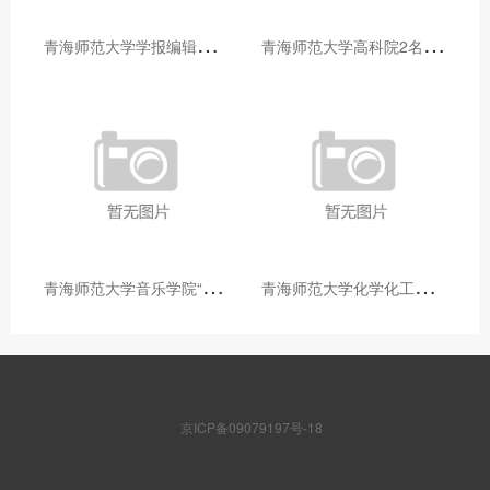
青
海师范大学学报编辑部赴大通县城关镇上毛佰胜村开展帮扶慰问活动
青
海师范大学高科院2名专家当选中国科学院院士
青
海师范大学音乐学院“青舞华章”本科舞蹈专业中期汇报圆满落幕
青
海师范大学化学化工学院开展铸牢中华民族共同体意识大讲堂活动
京ICP备09079197号-18