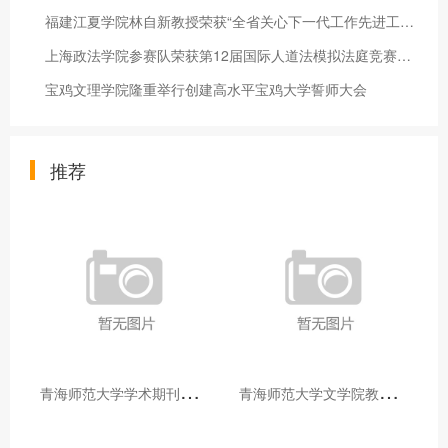
福建江夏学院林自新教授荣获“全省关心下一代工作先进工作者”称
上海政法学院参赛队荣获第12届国际人道法模拟法庭竞赛大陆赛区二
宝鸡文理学院隆重举行创建高水平宝鸡大学誓师大会
推荐
青
海师范大学学术期刊两个专栏入选2025年青海省期刊重点专栏
青
海师范大学文学院教师赴山东省相关高校和学术机构交流学习