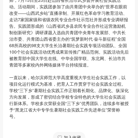
师，7月15日至25日赴山西省长治市武乡县开展社会实践活
动。活动期间，实践团参加了由共青团中央举办的“世界在眼前
改变——山西武乡站”直播录制、开展红色革命学习教育活动、
走访7家国家级和省级农民专业合作社示范社并形成专业调研报
告。实践团形成的《山西省武乡县农民专业合作社运营激励机
制创新研究》调研课题入选由共青团中央青年发展部、中共长
治市委、共青团山西省委主办的“筑梦新时代·奋斗新征程”全国
68所高校的98支大学生长治暑期社会实践专项活动团队、全国
100个社会实践活动优秀成果宣传推广精品范例。实践活动先后
被教育部中国大学生在线、中华全国学联、东北网、长治市共
青团等多家校内外网络媒体平台持续报道。
一直以来，哈尔滨师范大学高度重视大学生社会实践工作，以
项目化运行模式为基准，把育人工作贯穿于社会实践全过程。
学校“三下乡”暑期社会实践工作正朝着长期化、品牌化、纵深化
方向发展，形成了密切结合学校专业特色的大学生社会实践运
行新体系。学校多次荣获全国“三下乡”优秀团队，连续多年被授
予“黑龙江省大中专学生暑期社会实践工作先进单位”荣誉称
号。
加入收藏