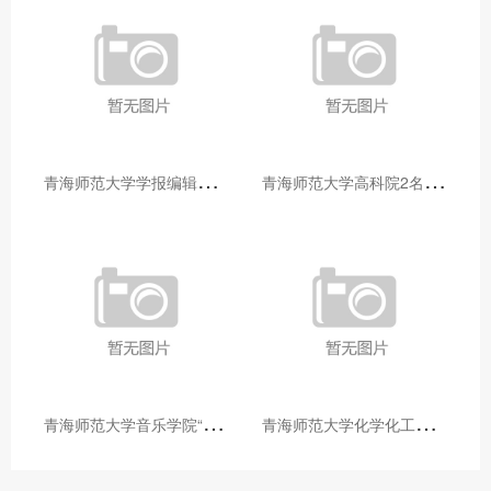
青
海师范大学学报编辑部赴大通县城关镇上毛佰胜村开展帮扶慰问活动
青
海师范大学高科院2名专家当选中国科学院院士
青
海师范大学音乐学院“青舞华章”本科舞蹈专业中期汇报圆满落幕
青
海师范大学化学化工学院开展铸牢中华民族共同体意识大讲堂活动