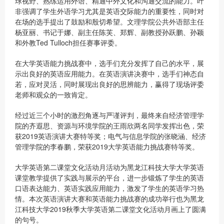
球视野、熟练运用外语、精通中外文化和沟通交流的能力。叶
非强调了学生外语学习尤其是英语交际能力的重要性，同时对
在场的选手提出了鼓励和殷切希望。文理学院公共外语部主任
杨亚丽、书记于娜、副主任陈芙、郑辉、副教授孙跃鹏、孙颖
和外教Ted Tulloch担任赛事评委。
在大学英语能力挑战赛中，选手们充分发挥了自己的水平，展
示出良好的英语应用能力。在英语演讲决赛中，选手们神态自
若，应对灵活，同时展现出良好的思辨能力，赢得了现场评委
老师和观众的一致肯定。
经过近三个小时的激烈角逐与严谨评判，最终来自经济管理学
院的齐遐思、资源与环境学院的王雨欣两名同学发挥出色，荣
获2019英语演讲大赛特等奖；电气与信息学院的张晓涵、经济
管理学院的李春鹏，荣获2019大学英语能力挑战赛特等奖。
大学英语第二课堂文化活动月活动为黑龙江科技大学大学英语
课堂教学提供了实践与展示的平台，进一步锻炼了学生的英语
口语表达能力、英语实践应用能力，激发了学生的英语学习热
情。本次英语演讲大赛和英语能力挑战赛的成功举行也为黑龙
江科技大学2019秋季大学英语第二课堂文化活动月画上了圆满
的句号。