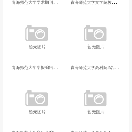
青
海师范大学学术期刊两个专栏入选2025年青海省期刊重点专栏
青
海师范大学文学院教师赴山东省相关高校和学术机构交流学习
青
海师范大学学报编辑部赴大通县城关镇上毛佰胜村开展帮扶慰问活动
青
海师范大学高科院2名专家当选中国科学院院士
青
海师范大学音乐学院“青舞华章”本科舞蹈专业中期汇报圆满落幕
青
海师范大学化学化工学院开展铸牢中华民族共同体意识大讲堂活动