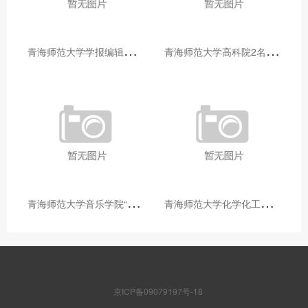
青
海师范大学学报编辑部赴大通县城关镇上毛佰胜村开展帮扶慰问活动
青
海师范大学高科院2名专家当选中国科学院院士
青
海师范大学音乐学院“青舞华章”本科舞蹈专业中期汇报圆满落幕
青
海师范大学化学化工学院开展铸牢中华民族共同体意识大讲堂活动
京ICP备09079197号-18