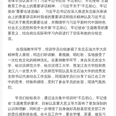
全体学员认真学习了习近平总书记在“不忘初心、牢记使命”主题
教育工作会上的重要讲话精神、《习近平关于“不忘初心、牢记
使命”重要论述选编》、习近平总书记在深入推进东北振兴座谈
会上的重要讲话和对我省的重要讲话和指示精神以及习近平总
书记关于教育的重要论述，并围绕学习习近平新时代中国特色
社会主义思想和党中央开展“不忘初心、牢记使命”主题教育的重
要意义，结合岗位实际和学习内容进行了切实有效的分组交
流。
在现场教学环节，培训学员分组参观了东北石油大学大庆
精神育人展馆，同志们听讲解、看视频、唱红歌，实地接受了
一次红色文化的精神洗礼。在案例教学环节，来自东北农业大
学、哈尔滨师范大学、哈尔滨理工大学、黑龙江东方学院和黑
龙江八一农垦大学、大庆师范学院以及东北石油大学的优秀党
支部书记代表结合工作实际，同现场学员们分享了自己在工作
中的思考、经验和感悟，受到了参会学员的欢迎，现场气氛热
烈。
学员们纷纷表示，通过这次集中培训对“不忘初心、牢记使
命”主题教育的要求、目标以及重大意义等方面有了更加深刻的
认识和理解，同时进一步增强了自身做好高校基层党支部工作
的责任感和使命感。在今后工作中，要在学懂、弄通、做实习