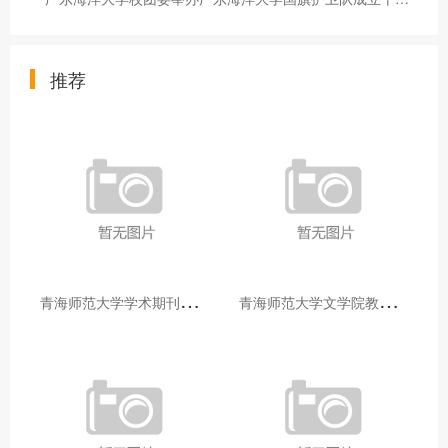
推荐
青
海师范大学学术期刊两个专栏入选2025年青海省期刊重点专栏
青
海师范大学文学院教师赴山东省相关高校和学术机构交流学习