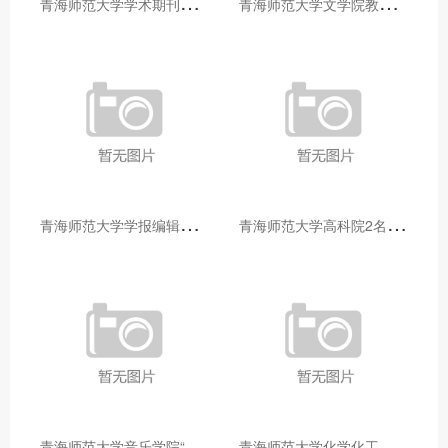
青
海师范大学学术期刊两个专栏入选2025年青海省期刊重点专栏
青
海师范大学文学院教师赴山东省相关高校和学术机构交流学习
青
海师范大学学报编辑部赴大通县城关镇上毛佰胜村开展帮扶慰问活动
青
海师范大学高科院2名专家当选中国科学院院士
青
海师范大学音乐学院“青舞华章”本科舞蹈专业中期汇报圆满落幕
青
海师范大学化学化工学院开展铸牢中华民族共同体意识大讲堂活动