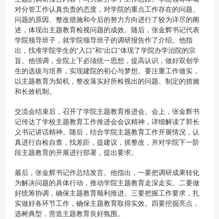
对分管工作认真负责的态度，对学院的重点工作存在的问题、
问题的原因、整改措施和今后的努力方向进行了较为详尽的阐
述，体现出主题教育检视问题的成效。随后，张金辉书记代表
学院领导班子，就学院领导班子的调研报告作了介绍。他指
出，找准学院学生的“入口”和“出口”体现了学院办学治院的宗
旨。他强调，全院上下必须统一思想，提高认识，做好双创学
生的选拔与培养，实现建院的初心与梦想。要注重工作做实，
以主题教育为契机，整改落实好所检视出的问题、制定的措施
和长效机制。
交流会结束后，召开了学院主题教育推进会。会上，张金辉书
记传达了学校主题教育工作推进会会议精神，详细解读了郭长
义书记讲话精神。随后，结合学院主题教育工作开展情况，认
真进行自检自查，找差距，提建议，抓整改，并对学院下一阶
段主题教育的开展进行部署，提出要求。
最后，张金辉书记作总结发言。他指出，一要把调研成果转化
为解决问题的具体行动，推动学院主题教育走深走实。二要做
好统筹协调，确保主题教育顺利推进。三要把握工作要求，扎
实做好各环节工作，确保主题教育取得实效。四要挖掘亮点，
选树典型，营造主题教育良好氛围。