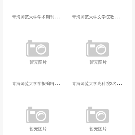
青
海师范大学学术期刊两个专栏入选2025年青海省期刊重点专栏
青
海师范大学文学院教师赴山东省相关高校和学术机构交流学习
青
海师范大学学报编辑部赴大通县城关镇上毛佰胜村开展帮扶慰问活动
青
海师范大学高科院2名专家当选中国科学院院士