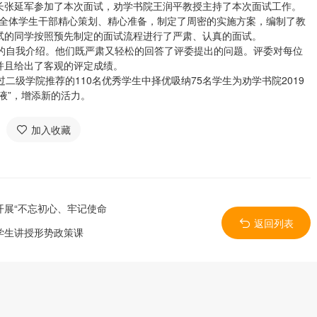
长张延军参加了本次面试，劝学书院王润平教授主持了本次面试工作。
的全体学生干部精心策划、精心准备，制定了周密的实施方案，编制了教
试的同学按照预先制定的面试流程进行了严肃、认真的面试。
自我介绍。他们既严肃又轻松的回答了评委提出的问题。评委对每位
并且给出了客观的评定成绩。
级学院推荐的110名优秀学生中择优吸纳75名学生为劝学书院2019
液”，增添新的活力。
加入收藏
开展“不忘初心、牢记使命
返回列表
学生讲授形势政策课