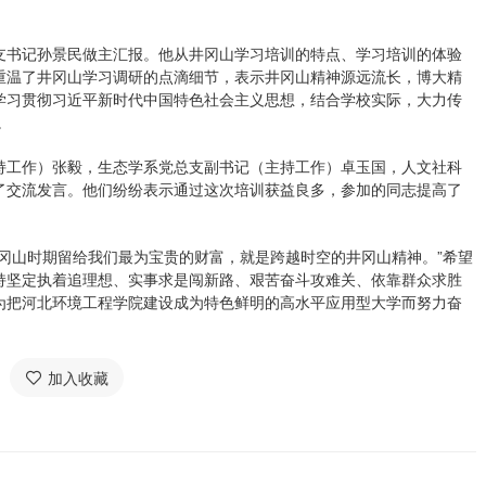
支书记孙景民做主汇报。他从井冈山学习培训的特点、学习培训的体验
重温了井冈山学习调研的点滴细节，表示井冈山精神源远流长，博大精
学习贯彻习近平新时代中国特色社会主义思想，结合学校实际，大力传
。
持工作）张毅，生态学系党总支副书记（主持工作）卓玉国，人文社科
了交流发言。他们纷纷表示通过这次培训获益良多，参加的同志提高了
冈山时期留给我们最为宝贵的财富，就是跨越时空的井冈山精神。”希望
持坚定执着追理想、实事求是闯新路、艰苦奋斗攻难关、依靠群众求胜
为把河北环境工程学院建设成为特色鲜明的高水平应用型大学而努力奋
加入收藏