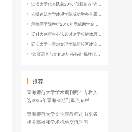
江汉大学代表队获2018“创新创业”管理决策模拟大赛全国总决赛一
安徽建筑大学建规学院成功举办首届安徽省青年学者&amp;#8226;建筑师
承德医学院举行2018年竟成助学金颁奖仪式
辽科大创新中心认真讨论学校解放思想推动高质量发展实施方案
延安大学与宝鸡文理学院新校区建设交流座谈会举行
“边疆语言与文化论坛秘书处”揭牌仪式暨学术讲座在百色学院举行
推荐
青海师范大学学术期刊两个专栏入
选2025年青海省期刊重点专栏
青海师范大学文学院教师赴山东省
相关高校和学术机构交流学习